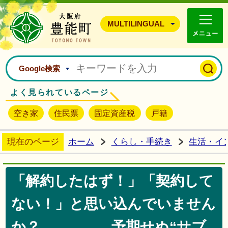
豊能町ホームページ
MULTILINGUAL
Google検索
よく見られているページ
空き家
住民票
固定資産税
戸籍
現在のページ
ホーム
くらし・手続き
生活・イ
「解約したはず！」「契約して
ない！」と思い込んでいません
か？ 予期せぬ“サブ