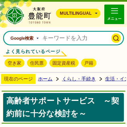
豊能町ホームページ
MULTILINGUAL
Google検索
よく見られているページ
空き家
住民票
固定資産税
戸籍
現在のページ
ホーム
くらし・手続き
生活・イ
高齢者サポートサービス ～契
約前に十分な検討を～