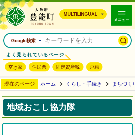
豊能町ホームページ
MULTILINGUAL
Google検索
よく見られているページ
空き家
住民票
固定資産税
戸籍
現在のページ
ホーム
くらし・手続き
まちづく
地域おこし協力隊