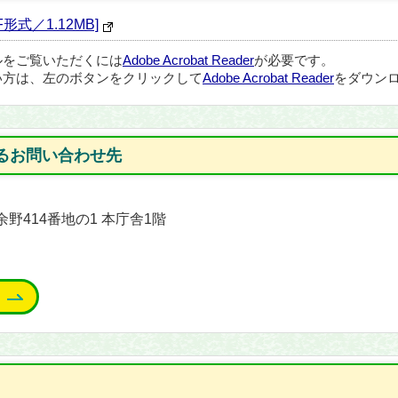
式／1.12MB]
ルをご覧いただくには
Adobe Acrobat Reader
が必要です。
い方は、左のボタンをクリックして
Adobe Acrobat Reader
をダウンロ
るお問い合わせ先
余野414番地の1 本庁舎1階