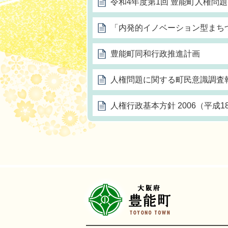
令和4年度第1回 豊能町人権問題
「内発的イノベーション型まち
豊能町同和行政推進計画
人権問題に関する町民意識調査報告
人権行政基本方針 2006（平成1
豊