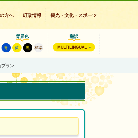
の方へ
町政情報
観光・文化・スポーツ
背景色
翻訳
MULTILINGUAL
青
黄
黒
標準
画プラン