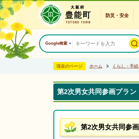
防災・安全
Google検索
現在のページ
ホーム
くらし・手続
第2次男女共同参画プラン
第2次男女共同参画