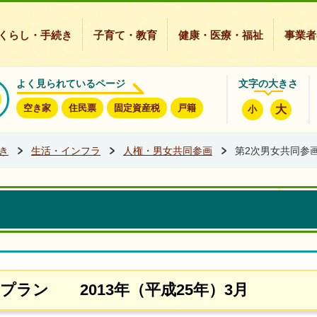
豊能町ホームページ
くらし・手続き
子育て・教育
健康・医療・福祉
事業者
よく見られているページ
文字の大きさ
空き家
住民票
固定資産税
戸籍
大
小
き
生活・インフラ
人権・男女共同参画
第2次男女共同参
プラン 2013年（平成25年）3月