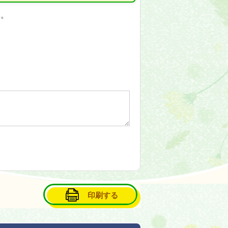
い。
印刷する