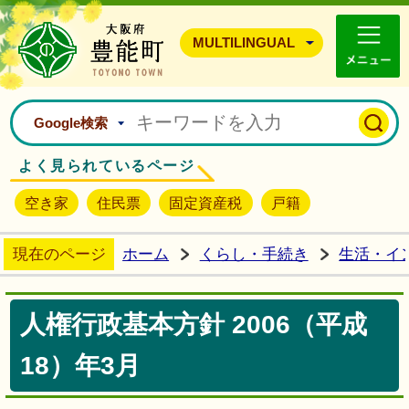
豊能町ホームページ
MULTILINGUAL
Google検索
よく見られているページ
空き家
住民票
固定資産税
戸籍
現在のページ
ホーム
くらし・手続き
生活・イ
人権行政基本方針 2006（平成
18）年3月