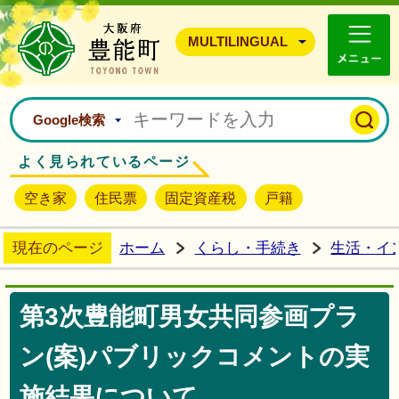
豊能町ホームページ
MULTILINGUAL
Google検索
よく見られているページ
空き家
住民票
固定資産税
戸籍
現在のページ
ホーム
くらし・手続き
生活・イ
第3次豊能町男女共同参画プラ
ン(案)パブリックコメントの実
施結果について