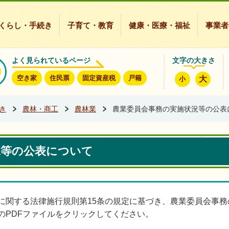
豊能町ホームページ
くらし・手続き
子育て・教育
健康・医療・福祉
事業者
よく見られているページ
文字の大きさ
空き家
住民票
固定資産税
戸籍
大
小
き
農林・商工
農林業
農業委員会事務の実施状況等の公表
況等の公表について
に関する法律施行規則第15条の規定に基づき、農業委員会事
のPDFファイルをクリックしてください。