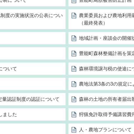
公表について
豊能町鳥獣被害防止計画
払制度の実施状況の公表につい
農業委員および農地利用
（最終発表）
地域計画・座談会の開催
豊能町森林整備計画を策
について
森林環境譲与税の使途に
農地法第3条の3の規定に
定量認証制度の認証について
森林の土地の所有者届出
しました
狩猟免許取得予備講習費
人・農地プランについて