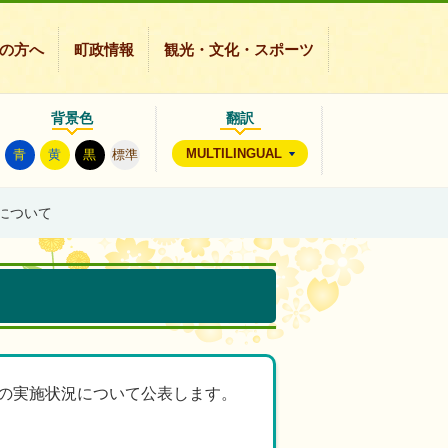
の方へ
町政情報
観光・文化・スポーツ
背景色
翻訳
MULTILINGUAL
青
黄
黒
標準
について
務の実施状況について公表します。