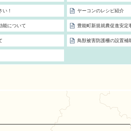
さい！
ヤーコンのレシピ紹介
効能について
豊能町新規就農促進安定
て
鳥獣被害防護柵の設置補
能町