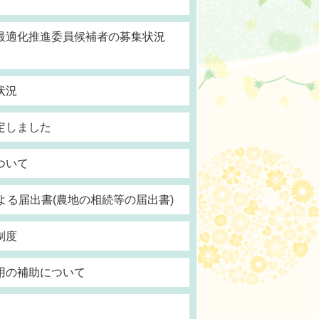
最適化推進委員候補者の募集状況
状況
定しました
ついて
よる届出書(農地の相続等の届出書)
制度
用の補助について