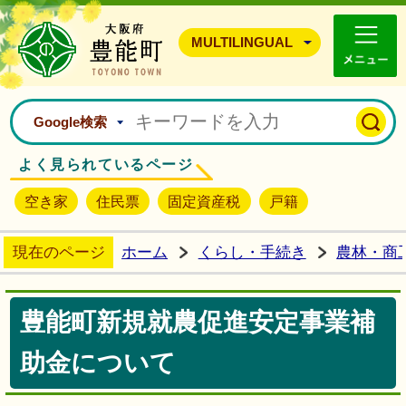
豊能町ホームページ
MULTILINGUAL
Google検索
よく見られているページ
空き家
住民票
固定資産税
戸籍
現在のページ
ホーム
くらし・手続き
農林・商
豊能町新規就農促進安定事業補
助金について