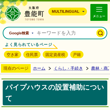
豊能町ホームページ
MULTILINGUAL
Google検索
よく見られているページ
空き家
住民票
固定資産税
戸籍
現在のページ
ホーム
くらし・手続き
農林・商
パイプハウスの設置補助につい
て