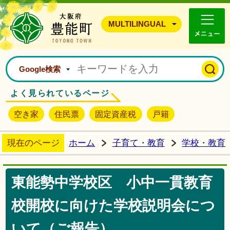
豊能町ホームページ
MULTILINGUAL
Google検索
よく見られているページ
空き家
住民票
固定資産税
戸籍
現在のページ
ホーム
子育て・教育
学校・教育
東能勢中学校区 小中一貫教育
校開校に向けた学校説明会につ
いて（ご報告）