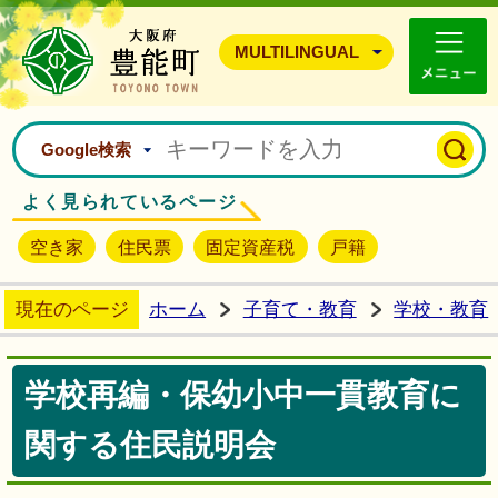
豊能町ホームページ
MULTILINGUAL
Google検索
よく見られているページ
空き家
住民票
固定資産税
戸籍
現在のページ
ホーム
子育て・教育
学校・教育
学校再編・保幼小中一貫教育に
関する住民説明会