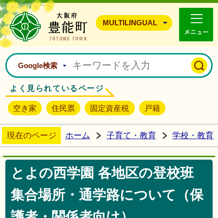
豊能町ホームページ
MULTILINGUAL
Google検索
よく見られているページ
空き家
住民票
固定資産税
戸籍
現在のページ
ホーム
子育て・教育
学校・教育
とよの西学園 各地区の登校班
集合場所・通学路について（保
護者・関係者向け）