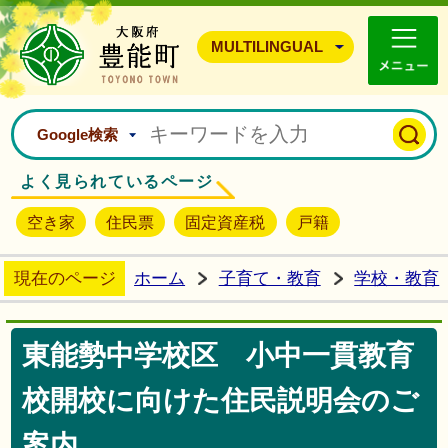
豊能町ホームページ
MULTILINGUAL
Google検索
よく見られているページ
空き家
住民票
固定資産税
戸籍
現在のページ
ホーム
子育て・教育
学校・教育
東能勢中学校区 小中一貫教育
校開校に向けた住民説明会のご
案内