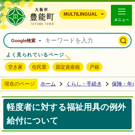
豊能町ホームページ
MULTILINGUAL
Google検索
よく見られているページ
空き家
住民票
固定資産税
戸籍
現在のページ
ホーム
くらし・手続き
保険・年
軽度者に対する福祉用具の例外
給付について