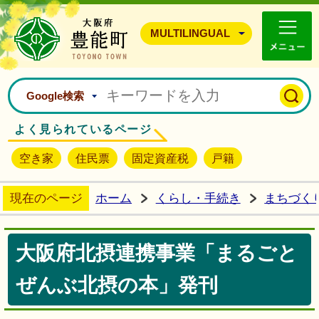
豊能町ホームページ
MULTILINGUAL
Google検索
よく見られているページ
空き家
住民票
固定資産税
戸籍
現在のページ
ホーム
くらし・手続き
まちづく
大阪府北摂連携事業「まるごと
ぜんぶ北摂の本」発刊