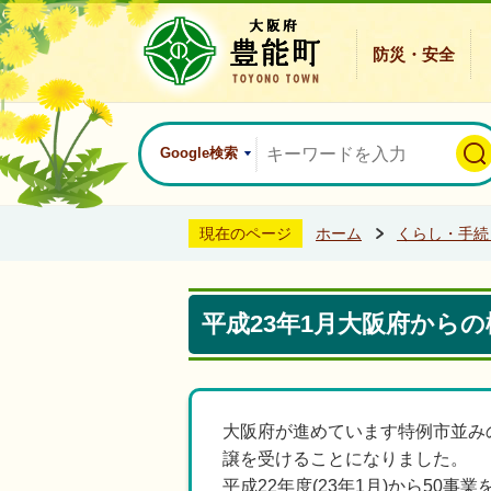
防災・安全
Google検索
現在のページ
ホーム
くらし・手続
平成23年1月大阪府から
大阪府が進めています特例市並み
譲を受けることになりました。
平成22年度(23年1月)から50事