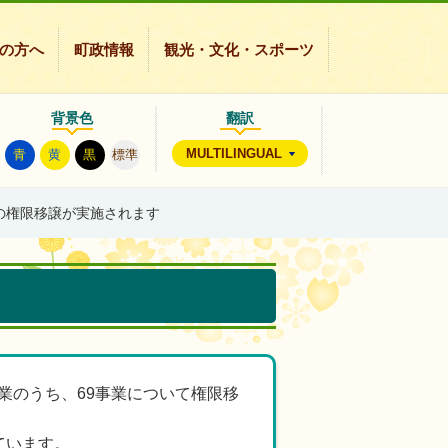
の方へ
町政情報
観光・文化・スポーツ
背景色
翻訳
MULTILINGUAL
青
黄
黒
標準
らの権限移譲が実施されます
業のうち、69事業について権限移
っています。