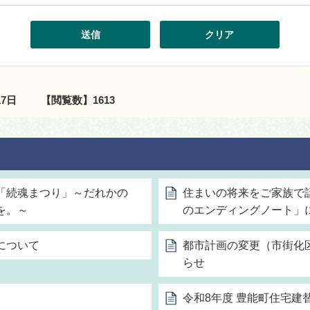
17日
【閲覧数】
1613
「続魂まつり」～だれかの
住まいの将来をご家族で
を。～
のエンディングノート」
について
都市計画の変更（市街化
らせ
令和8年度 豊能町住宅建