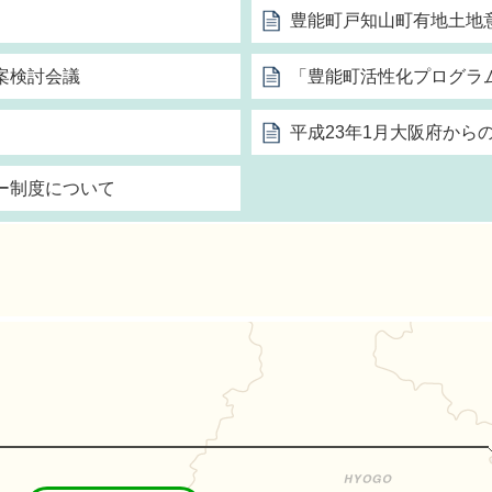
豊能町戸知山町有地土地
案検討会議
「豊能町活性化プログラ
平成23年1月大阪府から
ー制度について
能町