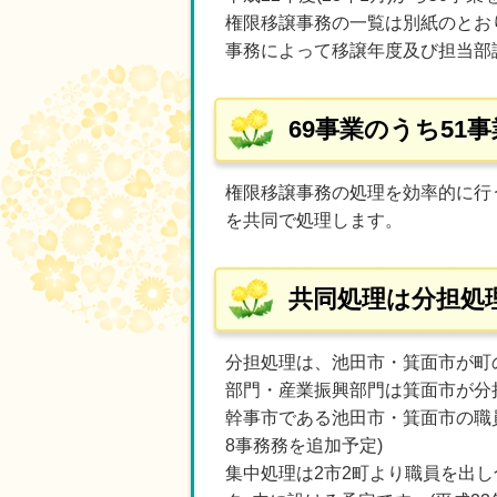
権限移譲事務の一覧は別紙のとお
事務によって移譲年度及び担当部
69事業のうち51
権限移譲事務の処理を効率的に行う
を共同で処理します。
共同処理は分担処
分担処理は、池田市・箕面市が町
部門・産業振興部門は箕面市が分
幹事市である池田市・箕面市の職員
8事務務を追加予定)
集中処理は2市2町より職員を出