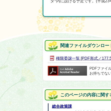
タｰ内に設ける予定です。(平成23年
関連ファイルダウンロー
権限委譲一覧 [PDF形式／177.5
PDFファイ
お持ちでな
このページの内容に関す
総合政策課