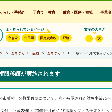
豊能町ホームページ
くらし・手続き
子育て・教育
健康・医療・福祉
事業者
よく見られているページ
文字の大きさ
空き家
住民票
固定資産税
戸籍
大
小
き
まちづくり・活動
まちづくり
平成23年1月大阪府か
の権限移譲が実施されます
の市町村への権限移譲について、府から示された対象事業75事
業を受け、平成23年度(23年10月)から19事業を受ける予定とな