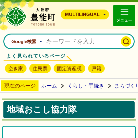
豊能町ホームページ
MULTILINGUAL
Google検索
よく見られているページ
空き家
住民票
固定資産税
戸籍
現在のページ
ホーム
くらし・手続き
まちづく
地域おこし協力隊