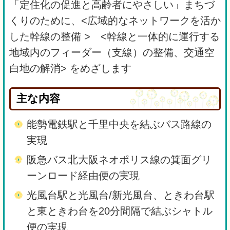
「定住化の促進と高齢者にやさしい」まちづ
くりのために、<広域的なネットワークを活か
した幹線の整備 > <幹線と一体的に運行する
地域内のフィーダー（支線）の整備、交通空
白地の解消> をめざします
主な内容
能勢電鉄駅と千里中央を結ぶバス路線の
実現
阪急バス北大阪ネオポリス線の箕面グリ
ーンロード経由便の実現
光風台駅と光風台/新光風台、ときわ台駅
と東ときわ台を20分間隔で結ぶシャトル
便の実現