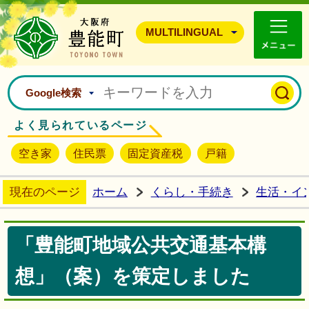
豊能町ホームページ
MULTILINGUAL
Google検索
よく見られているページ
空き家
住民票
固定資産税
戸籍
現在のページ
ホーム
くらし・手続き
生活・イ
「豊能町地域公共交通基本構
想」（案）を策定しました