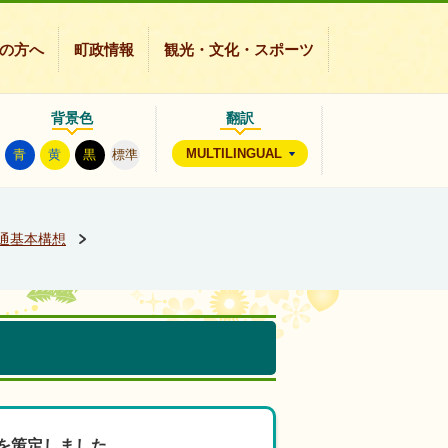
の方へ
町政情報
観光・文化・スポーツ
背景色
翻訳
MULTILINGUAL
青
黄
黒
標準
通基本構想
を策定しました