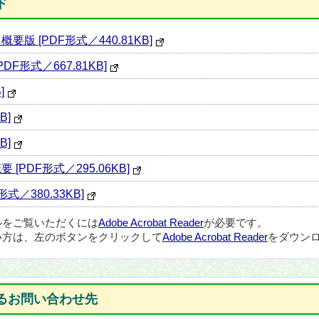
ド
 [PDF形式／440.81KB]
F形式／667.81KB]
]
B]
B]
PDF形式／295.06KB]
／380.33KB]
ルをご覧いただくには
Adobe Acrobat Reader
が必要です。
い方は、左のボタンをクリックして
Adobe Acrobat Reader
をダウンロ
るお問い合わせ先