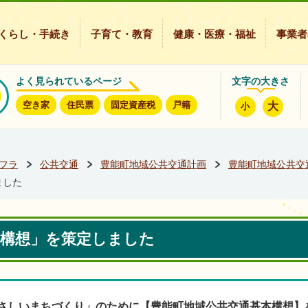
豊能町ホームページ
くらし・手続き
子育て・教育
健康・医療・福祉
事業者
よく見られているページ
文字の大きさ
空き家
住民票
固定資産税
戸籍
大
小
フラ
公共交通
豊能町地域公共交通計画
豊能町地域公共交
ました
本構想」を策定しました
さしいまちづくり」のために
【豊能町地域公共交通基本構想】