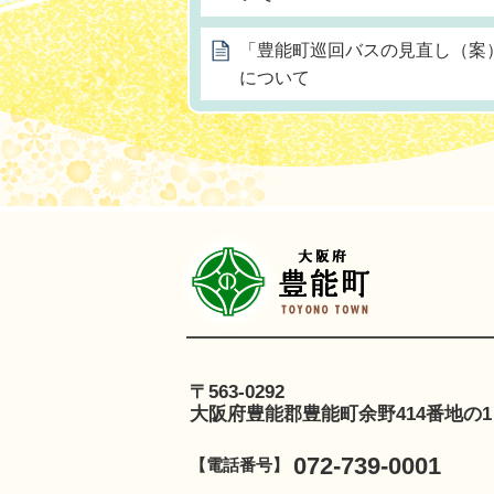
「豊能町巡回バスの見直し（案
について
豊
〒563-0292
大阪府豊能郡豊能町余野414番地の1
072-739-0001
【電話番号】