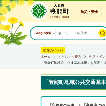
防災・安全
Google検索
現在のページ
ホーム
くらし・手続き
生活・イン
「豊能町地域公共交通基本構想」を策定し
「豊能町地域公共交通基
「定住化の促進」と「高齢者にや