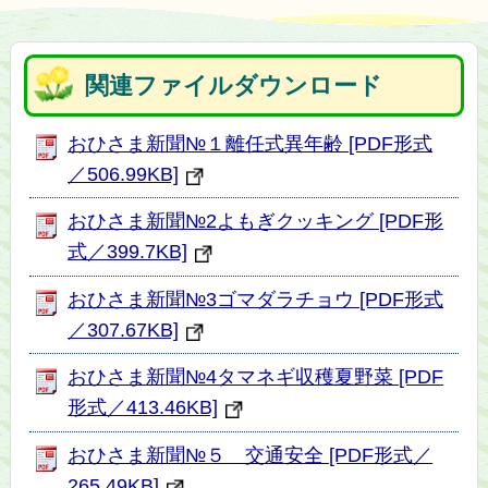
関連ファイルダウンロード
おひさま新聞№１離任式異年齢 [PDF形式
／506.99KB]
おひさま新聞№2よもぎクッキング [PDF形
式／399.7KB]
おひさま新聞№3ゴマダラチョウ [PDF形式
／307.67KB]
おひさま新聞№4タマネギ収穫夏野菜 [PDF
形式／413.46KB]
おひさま新聞№５ 交通安全 [PDF形式／
265.49KB]