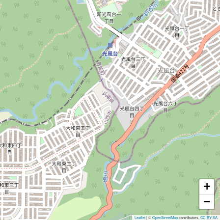
+
−
Leaflet
|
©
OpenStreetMap
contributors,
CC-BY-SA