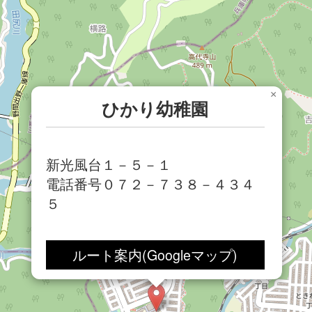
×
ひかり幼稚園
新光風台１－５－１
電話番号０７２－７３８－４３４
５
ルート案内(Googleマップ)