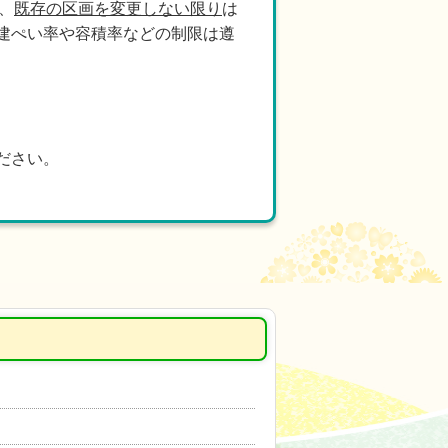
、
既存の区画を変更しない限り
は
建ぺい率や容積率などの制限は遵
ださい。