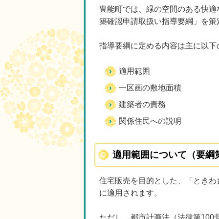
豊能町では、緑の空間のある快適
築確認申請取扱い指導要綱」を策
指導要綱に定める内容は主に以下
適用範囲
一区画の敷地面積
建築者の責務
関係住民への説明
適用範囲について（要綱
住宅販売を目的とした、「ときわ
に適用されます。
ただし、都市計画法（法律第10