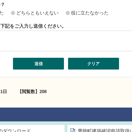
か？
た
どちらともいえない
役に立たなかった
ら下記をご入力し送信ください。
月1日
【閲覧数】
208
のダウンロード
豊能町建築確認申請取扱