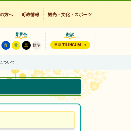
の方へ
町政情報
観光・文化・スポーツ
背景色
翻訳
MULTILINGUAL
青
黄
黒
標準
について