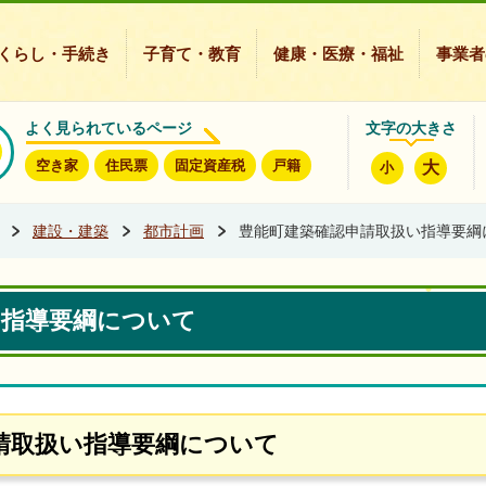
豊能町ホームページ
くらし・手続き
子育て・教育
健康・医療・福祉
事業者
よく見られているページ
文字の大きさ
空き家
住民票
固定資産税
戸籍
大
小
建設・建築
都市計画
豊能町建築確認申請取扱い指導要綱
い指導要綱について
請取扱い指導要綱について