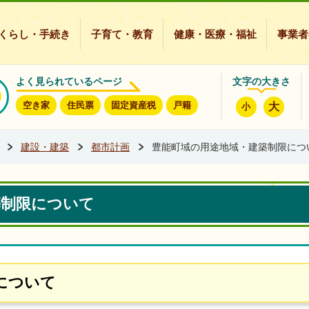
豊能町ホームページ
くらし・手続き
子育て・教育
健康・医療・福祉
事業者
よく見られているページ
文字の大きさ
空き家
住民票
固定資産税
戸籍
大
小
建設・建築
都市計画
豊能町域の用途地域・建築制限につ
築制限について
について