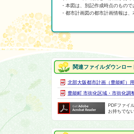
・本図は、別記作成時点のもので
・都市計画図の都市計画情報は、
関連ファイルダウンロー
北部大阪都市計画（豊能町）用途地域
豊能町 市街化区域・市街化調整区
PDFファイ
お持ちでな