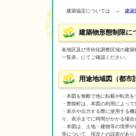
建築協定については →
建築
建築物形態制限に
各地区及び市街化調整区域の建築
一覧表」にてご確認ください。
用途地域図（都市
・本図を無断で他に転載や転売を
・豊能町は、本図の利用によって
・表示や出力する際に使用する機
り、表示までに時間がかかる場合
・本図は、土地・建物等の境界や
等について、現況との誤差があり