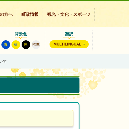
の方へ
町政情報
観光・文化・スポーツ
背景色
翻訳
MULTILINGUAL
青
黄
黒
標準
いて