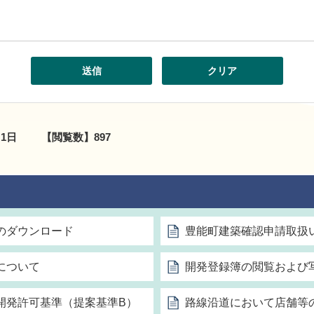
月1日
【閲覧数】
897
のダウンロード
豊能町建築確認申請取扱
について
開発登録簿の閲覧および
開発許可基準（提案基準B）
路線沿道において店舗等