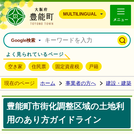
豊能町ホームページ
MULTILINGUAL
Google検索
よく見られているページ
空き家
住民票
固定資産税
戸籍
現在のページ
ホーム
事業者の方へ
建設・建築
豊能町市街化調整区域の土地利
用のあり方ガイドライン