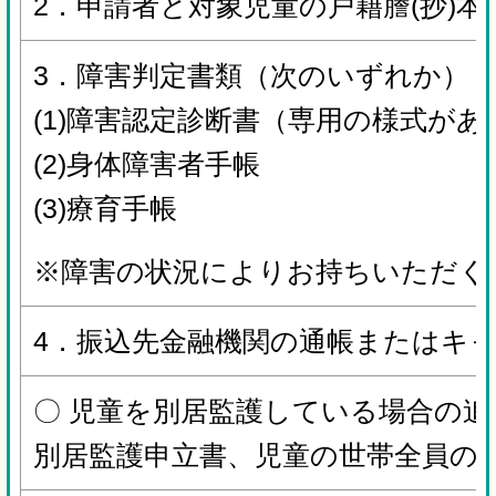
2．申請者と対象児童の戸籍謄(抄)本
3．障害判定書類（次のいずれか）
(1)障害認定診断書（専用の様式が
(2)身体障害者手帳
(3)療育手帳
※障害の状況によりお持ちいただく
4．振込先金融機関の通帳またはキ
〇 児童を別居監護している場合の追
別居監護申立書、児童の世帯全員の