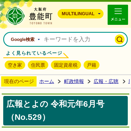
豊能町ホームページ
MULTILINGUAL
Google検索
よく見られているページ
空き家
住民票
固定資産税
戸籍
現在のページ
ホーム
町政情報
広報・広聴
広報とよの 令和元年6月号
（No.529）