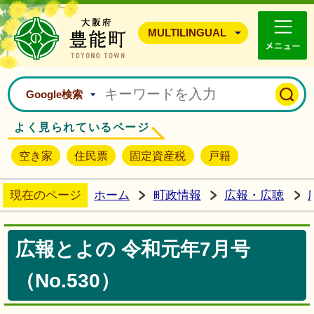
豊能町ホームページ
MULTILINGUAL
Google検索
よく見られているページ
空き家
住民票
固定資産税
戸籍
現在のページ
ホーム
町政情報
広報・広聴
広報とよの 令和元年7月号
（No.530）