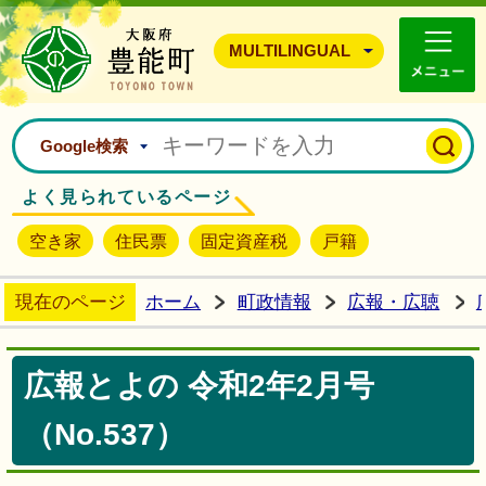
豊能町ホームページ
MULTILINGUAL
Google検索
よく見られているページ
空き家
住民票
固定資産税
戸籍
現在のページ
ホーム
町政情報
広報・広聴
広報とよの 令和2年2月号
（No.537）