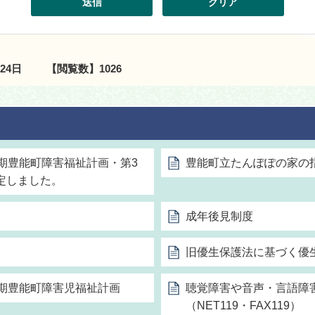
月24日
【閲覧数】
1026
期豊能町障害福祉計画・第3
豊能町立たんぽぽの家の
定しました。
成年後見制度
旧優生保護法に基づく優
2期豊能町障害児福祉計画
聴覚障害や音声・言語障
（NET119・FAX119）