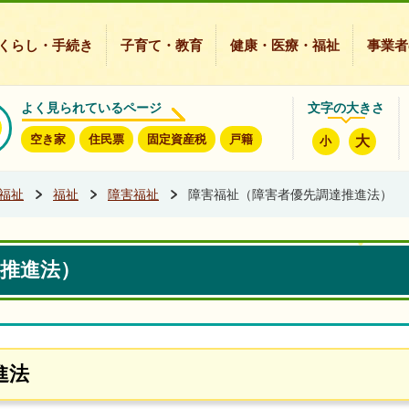
豊能町ホームページ
くらし・手続き
子育て・教育
健康・医療・福祉
事業者
よく見られているページ
文字の大きさ
空き家
住民票
固定資産税
戸籍
大
小
福祉
福祉
障害福祉
障害福祉（障害者優先調達推進法）
推進法）
進法