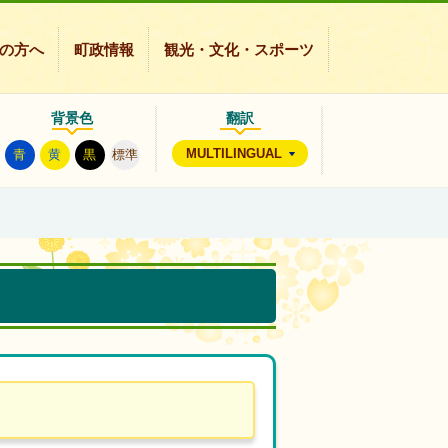
の方へ
町政情報
観光・文化・スポーツ
背景色
翻訳
MULTILINGUAL
青
黄
黒
標準