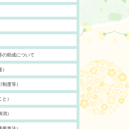
等の助成について
援）
引制度等）
こと）
解消）
達推進法）