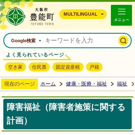
豊能町ホームページ
MULTILINGUAL
Google検索
よく見られているページ
空き家
住民票
固定資産税
戸籍
現在のページ
ホーム
健康・医療・福祉
福祉
障害福祉（障害者施策に関する
計画）