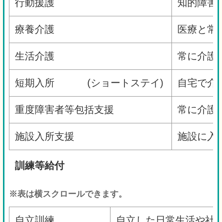
行動援護
知的障害
療養介護
医療と常
生活介護
常に介護
短期入所
(
ショートステイ
)
自宅で介
重度障害者等包括支援
常に介護
施設入所支援
施設に入
訓練等給付
※表は横スクロールできます。
自立訓練
自立した日常生活や社