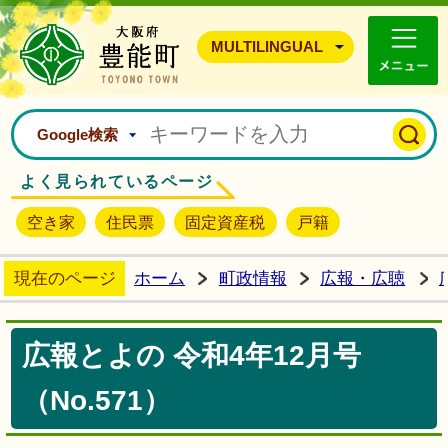
豊能町ホームページ
MULTILINGUAL
Google検索
よく見られているページ
空き家
住民票
固定資産税
戸籍
現在のページ
ホーム
町政情報
広報・広聴
広報とよの 令和4年12月号
（No.571）