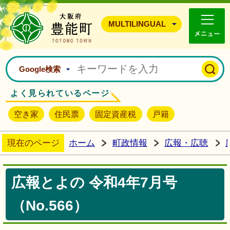
豊能町ホームページ
MULTILINGUAL
Google検索
よく見られているページ
空き家
住民票
固定資産税
戸籍
現在のページ
ホーム
町政情報
広報・広聴
広報とよの 令和4年7月号
（No.566）