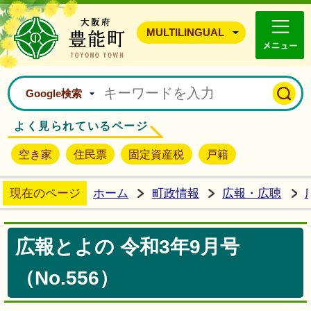
豊能町ホームページ
MULTILINGUAL
Google検索
よく見られているページ
空き家
住民票
固定資産税
戸籍
現在のページ
ホーム
町政情報
広報・広聴
広報とよの 令和3年9月号
（No.556）