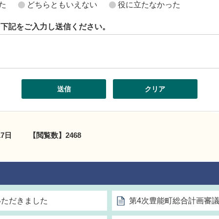
た
どちらともいえない
役に立たなかった
ら下記をご入力し送信ください。
17日
【閲覧数】
2468
いただきました
第4次豊能町総合計画審議