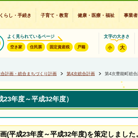
豊能町ホームページ
くらし・手続き
子育て・教育
健康・医療・福祉
事業者
よく見られているページ
文字の大きさ
空き家
住民票
固定資産税
戸籍
大
小
総合計画・総合まちづくり計画
第4次総合計画
第4次豊能町総合
23年度～平成32年度）
画(平成23年度～平成32年度)を策定しました