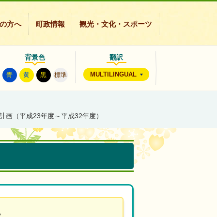
の方へ
町政情報
観光・文化・スポーツ
背景色
翻訳
MULTILINGUAL
青
黄
黒
標準
計画（平成23年度～平成32年度）
。