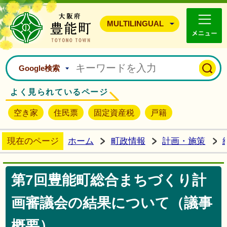
豊能町ホームページ
MULTILINGUAL
Google検索
よく見られているページ
空き家
住民票
固定資産税
戸籍
現在のページ
ホーム
町政情報
計画・施策
第7回豊能町総合まちづくり計
画審議会の結果について（議事
概要）