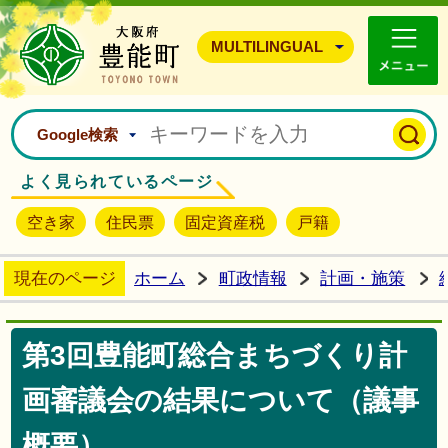
豊能町ホームページ
MULTILINGUAL
Google検索
よく見られているページ
空き家
住民票
固定資産税
戸籍
現在のページ
ホーム
町政情報
計画・施策
第3回豊能町総合まちづくり計
画審議会の結果について（議事
概要）