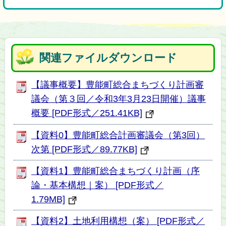
関連ファイルダウンロード
【議事概要】豊能町総合まちづくり計画審
議会（第３回／令和3年3月23日開催）議事
概要 [PDF形式／251.41KB]
【資料0】豊能町総合計画審議会（第3回）
次第 [PDF形式／89.77KB]
【資料1】豊能町総合まちづくり計画（序
論・基本構想｜案） [PDF形式／
1.79MB]
【資料2】土地利用構想（案） [PDF形式／