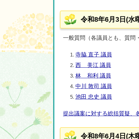
令和8年6月3日(水
一般質問（各議員とも、質問・
寺脇 直子 議員
西 美江 議員
林 和利 議員
中川 敦司 議員
池田 忠史 議員
提出議案に対する総括質疑、
令和8年6月4日(木