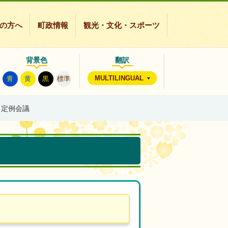
の方へ
町政情報
観光・文化・スポーツ
背景色
翻訳
MULTILINGUAL
青
黄
黒
標準
月定例会議