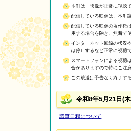
本町は、映像が正常に視聴
配信している映像は、本町
配信している映像の著作権
用する場合を除き、無断で
インターネット回線の状況や
は停止するなど正常に視聴
スマートフォンによる視聴
合がありますので特にご注
この放送は予告なく終了す
令和8年5月21日(
議事日程について