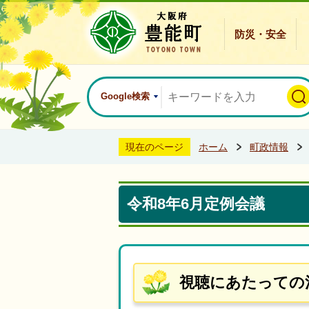
防災・安全
Google検索
現在のページ
ホーム
町政情報
令和8年6月定例会議
視聴にあたっての