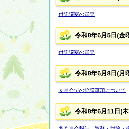
付託議案の審査
令和8年6月5日(金
付託議案の審査
令和8年6月8日(月
委員会での協議事項について
令和8年6月11日(
各委員会報告、質疑・討論・