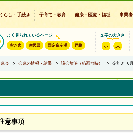
豊能町ホームページ
くらし・手続き
子育て・教育
健康・医療・福祉
事業者
よく見られているページ
文字の大きさ
空き家
住民票
固定資産税
戸籍
大
小
議会
会議の情報・結果
議会放映（録画放映）
令和8年6
注意事項