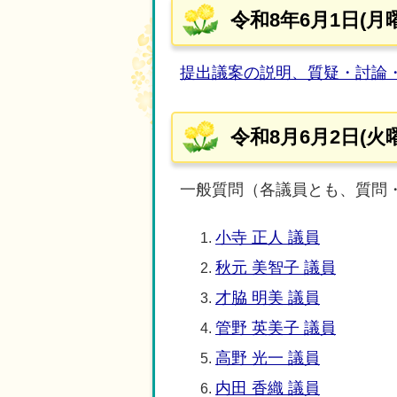
令和8年6月1日(月
提出議案の説明、質疑・討論
令和8月6月2日(火
一般質問（各議員とも、質問・
小寺 正人 議員
秋元 美智子 議員
才脇 明美 議員
管野 英美子 議員
高野 光一 議員
内田 香織 議員