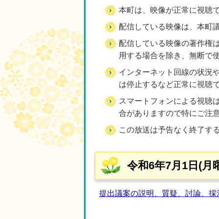
本町は、映像が正常に視聴
配信している映像は、本町
配信している映像の著作権
用する場合を除き、無断で
インターネット回線の状況や
は停止するなど正常に視聴
スマートフォンによる視聴
合がありますので特にご注
この放送は予告なく終了す
令和6年7月1日(月
提出議案の説明、質疑、討論、採