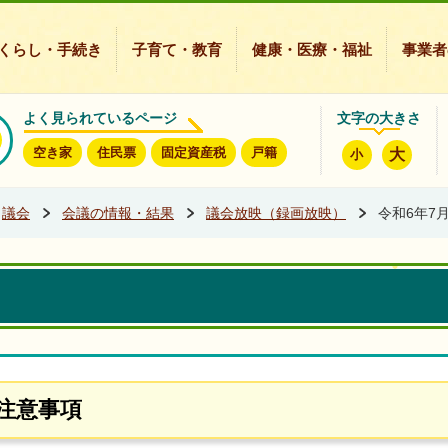
豊能町ホームページ
くらし・手続き
子育て・教育
健康・医療・福祉
事業者
よく見られているページ
文字の大きさ
空き家
住民票
固定資産税
戸籍
大
小
議会
会議の情報・結果
議会放映（録画放映）
令和6年7
注意事項