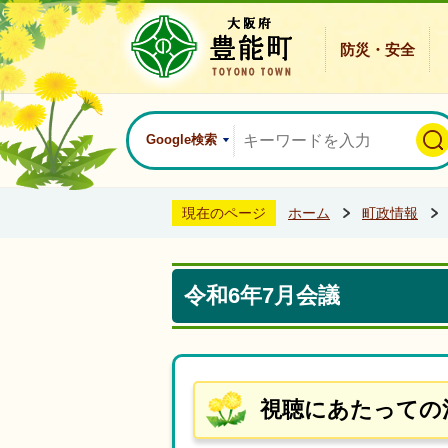
防災・安全
Google検索
現在のページ
ホーム
町政情報
令和6年7月会議
視聴にあたっての