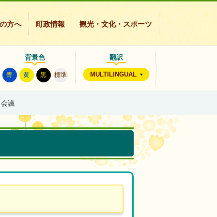
の方へ
町政情報
観光・文化・スポーツ
背景色
翻訳
MULTILINGUAL
青
黄
黒
標準
月会議