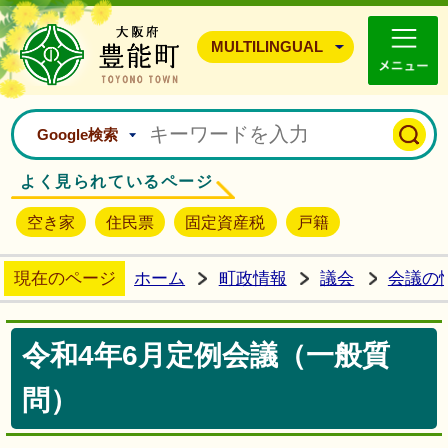
豊能町ホームページ
MULTILINGUAL
Google検索
よく見られているページ
空き家
住民票
固定資産税
戸籍
現在のページ
ホーム
町政情報
議会
会議の
令和4年6月定例会議（一般質
問）