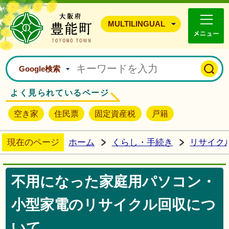
豊能町ホームページ
MULTILINGUAL
Google検索
よく見られているページ
空き家
住民票
固定資産税
戸籍
現在のページ
ホーム
くらし・手続き
リサイク
不用になった家庭用パソコン・
小型家電のリサイクル回収につ
いて