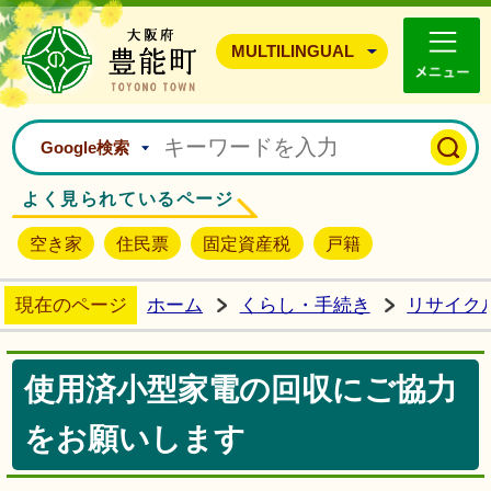
豊能町ホームページ
MULTILINGUAL
Google検索
よく見られているページ
空き家
住民票
固定資産税
戸籍
現在のページ
ホーム
くらし・手続き
リサイク
使用済小型家電の回収にご協力
をお願いします