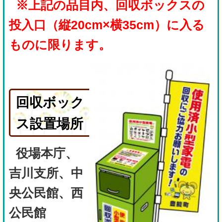
※上記の品目内、回収ボックスの
投入口（縦20cm×横35cm）に入る
ものに限ります。
回収ボック
ス設置場所
役場本庁、
吉川支所、中
央公民館、西
公民館