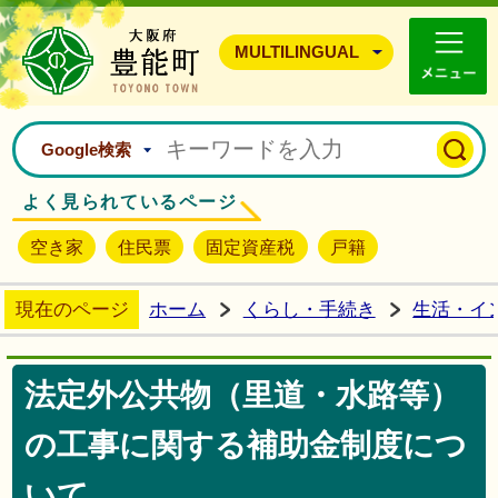
豊能町ホームページ
MULTILINGUAL
Google検索
よく見られているページ
空き家
住民票
固定資産税
戸籍
現在のページ
ホーム
くらし・手続き
生活・イ
法定外公共物（里道・水路等）
の工事に関する補助金制度につ
いて