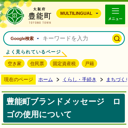
豊能町ホームページ
MULTILINGUAL
Google検索
よく見られているページ
空き家
住民票
固定資産税
戸籍
現在のページ
ホーム
くらし・手続き
まちづく
豊能町ブランドメッセージ ロ
ゴの使用について