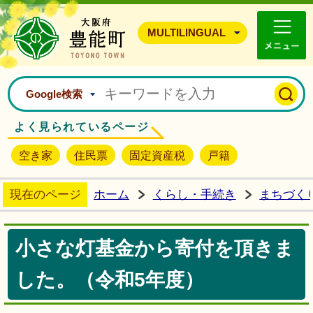
豊能町ホームページ
MULTILINGUAL
Google検索
よく見られているページ
空き家
住民票
固定資産税
戸籍
現在のページ
ホーム
くらし・手続き
まちづく
小さな灯基金から寄付を頂きま
した。（令和5年度）