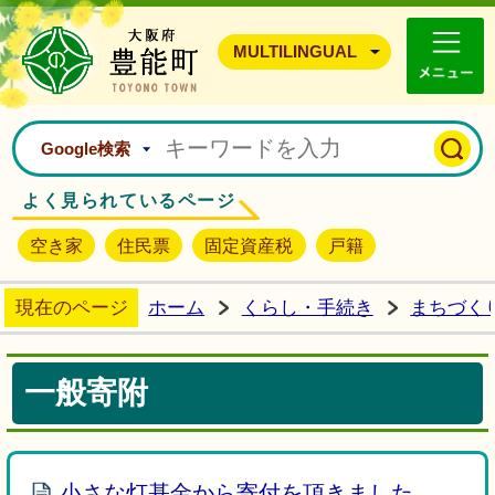
豊能町ホームページ
MULTILINGUAL
Google検索
よく見られているページ
空き家
住民票
固定資産税
戸籍
現在のページ
ホーム
くらし・手続き
まちづく
一般寄附
小さな灯基金から寄付を頂きました。