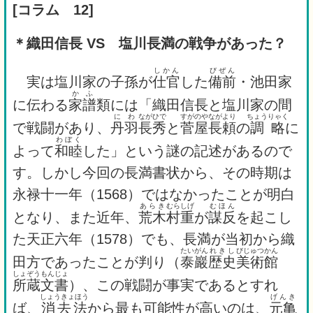
[
コラム 12]
＊織田信長 VS 塩川長満の戦争があった？
しかん
びぜん
実は塩川家の子孫が
仕官
した
備前
・池田家
か
ふ
に伝わる
家
譜
類には「織田信長と塩川家の間
にわ
ながひで
すがのや
ながより
ちょうりゃく
で戦闘があり、
丹羽
長秀
と
菅屋
長頼
の
調略
に
わぼく
よって
和睦
した」という謎の記述があるので
す。しかし今回の長満書状から、その時期は
永禄十一年（1568）ではなかったことが明白
あらき
むらしげ
むほん
となり、また近年、
荒木
村重
が
謀反
を起こし
た天正六年（1578）でも、長満が当初から織
たい
がん
れきし
びじゅつかん
田方であったことが判り（
泰
巖
歴史
美術館
しょぞう
もんじょ
所蔵
文書
）、この戦闘が事実であるとすれ
しょうきょほう
げんき
ば、
消去法
から最も可能性が高いのは、
元亀