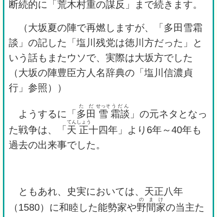
断続的
に「
荒木
村重
の
謀反
」まで続きます。
（大坂夏の陣で再燃しますが、「多田雪霜
談」の記した「塩川残党は徳川方だった」と
いう話もまたウソで、実際は大坂方でした
（大坂の陣豊臣方人名辞典の「塩川信濃貞
行」参照））
ただ
せっそ
うだん
ようするに「
多田
雪
霜談
」の元ネタとなっ
てん
しょう
た戦争は、「
天
正
十四年」より6年～40年も
過去の出来事でした。
ともあれ、史実においては、天正八年
のまけ
（1580）に和睦した能勢家や
野間家
の当主た