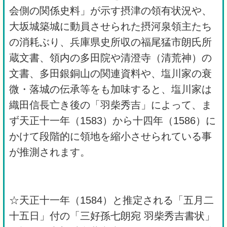
会側の関係史料」が示す摂津の領有状況や、
大坂城築城に動員させられた摂河泉領主たち
の消耗ぶり、兵庫県史所収の福尾猛市朗氏所
蔵文書、領内の多田院や清澄寺（清荒神）の
文書、多田銀銅山の関連資料や、塩川家の衰
微・落城の伝承等をも加味すると、塩川家は
織田信長亡き後の「羽柴秀吉」によって、ま
ず天正十一年（1583）から十四年（1586）に
かけて段階的に領地を縮小させられている事
が推測されます。
☆天正十一年（1584）と推定される「五月二
十五日」付の「三好孫七朗宛 羽柴秀吉書状」