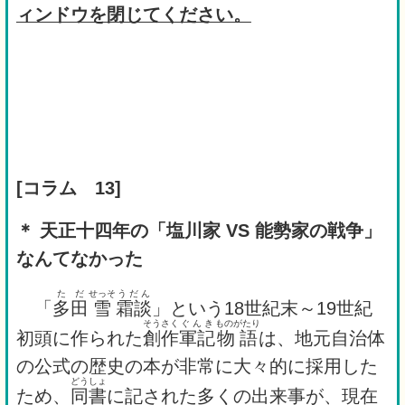
ィンドウを閉じてください。
[
コラム 13]
＊ 天正十四年の「塩川家 VS 能勢家の戦争」
なんてなかった
ただ
せっそ
うだん
「
多田
雪
霜談
」という18世紀末～19世紀
そうさく
ぐんき
ものがたり
初頭に作られた
創作
軍記
物語
は、地元自治体
の公式の歴史の本が非常に大々的に採用した
どうしょ
ため、
同書
に記された多くの出来事が、現在