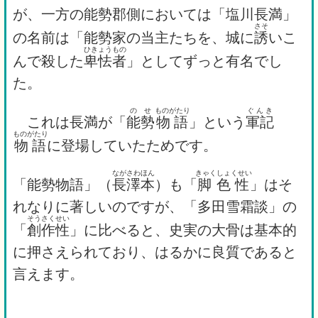
が、一方の能勢郡側においては「塩川長満」
さそ
の名前は「能勢家の当主たちを、城に
誘
いこ
ひきょうもの
んで殺した
卑怯者
」としてずっと有名でし
た。
のせ
ものがたり
ぐんき
これは長満が「
能勢
物語
」という
軍記
ものがたり
物語
に登場していたためです。
ながさわほん
きゃくしょくせい
「能勢物語」（
長澤本
）も「
脚色性
」はそ
れなりに著しいのですが、「多田雪霜談」の
そうさくせい
「
創作性
」に比べると、史実の大骨は基本的
に押さえられており、はるかに良質であると
言えます。