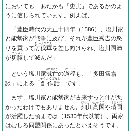
においても、あたかも「史実」であるかのよ
うに信じられています。例えば、
「豊臣時代の天正十四年（1586）、塩川家
と能勢家が戦争に及び、それが豊臣秀吉の怒
とうばつぐん
りを買って
討伐軍
を差し向けられ、塩川国満
せっぷく
が
切腹
して滅んだ」
めつぼう
か
てい
という塩川家
滅亡
の
過
程
も、「多田雪霜
そうさくばなし
談」による「
創作話
」です。
まず、塩川家と能勢家が古来ずっと仲が悪
ほそかわ
たかくに
はる
くに
かったわけでもありません。
細川
高国
や
晴
国
が活躍した頃までは（1530年代以前）、両家
はむしろ同盟関係にあったといえそうです。