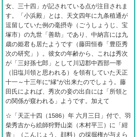
女、三十四」が記されている点が注目されま
す。「小浜殿」とは、天文四年に九条稙通が
逗留していた例の毫摂寺（ごうしょうじ、宝
塚市）の九世「善助」であり、中納言には九
歳の姫君も居たようです（藤田恒春「豊臣秀
次の研究」）。彼女の年齢から、これは秀次
が「三好孫七郎」として川辺郡中西部一帯
（旧塩川領と思われる）を領有していた天正
十一～十三年に“縁”が出来たのでしょう。藤
田氏によれば、秀次の妾の出自には「所領と
の関係が窺われる」ようです。加えて
☆「天正十四（1586）年 六月三日」付で、羽
柴秀吉から絵師狩野山楽（木村平三）に「紺
青」（こんじょう、顔料）の採掘権が与えら