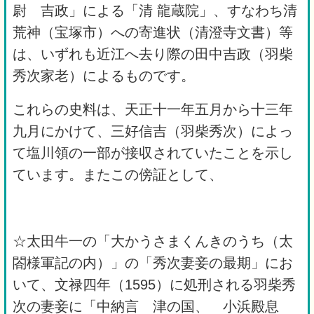
尉 吉政」による「清 龍蔵院」、すなわち清
荒神（宝塚市）への寄進状（清澄寺文書）等
は、いずれも近江へ去り際の田中吉政（羽柴
秀次家老）によるものです。
これらの史料は、天正十一年五月から十三年
九月にかけて、三好信吉（羽柴秀次）によっ
て塩川領の一部が接収されていたことを示し
ています。またこの傍証として、
☆太田牛一の「大かうさまくんきのうち（太
閤様軍記の内）」の「秀次妻妾の最期」にお
いて、文禄四年（1595）に処刑される羽柴秀
次の妻妾に「中納言 津の国、 小浜殿息