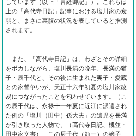
しています（以上「言経卿記」）。これらは
上の「高代寺日記」記事における塩川家の衰
弱と、まさに裏腹の状況を表していると推測
されます。
また、「高代寺日記」は、わざとその詳細
をボカしながら、塩川長満の晩年、長満の猶
子・辰千代と、その後に生まれた実子・愛蔵
との家督争いが、天正十六年初夏の塩川家改
易につながったことを匂わせています。（こ
の辰千代は、永禄十一年夏に近江に派遣され
た例の「塩川（田中）孫大夫」の遺児を長満
が引き取った人物で、（高代寺日記、槻並・
田中家文書）、この辰千代（頼一）の嫡子