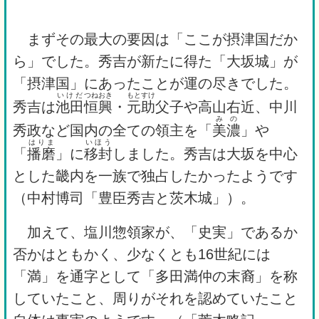
まずその最大の要因は「ここが摂津国だか
ら」でした。秀吉が新たに得た「大坂城」が
「摂津国」にあったことが運の尽きでした。
いけだ
つね
おき
もとすけ
秀吉は
池田
恒
興
・
元助
父子や高山右近、中川
みの
秀政など国内の全ての領主を「
美濃
」や
はりま
いほう
「
播磨
」に
移封
しました。秀吉は大坂を中心
とした畿内を一族で独占したかったようです
（中村博司「豊臣秀吉と茨木城」）。
加えて、塩川惣領家が、「史実」であるか
否かはともかく、少なくとも16世紀には
「満」を通字として「多田満仲の末裔」を称
していたこと、周りがそれを認めていたこと