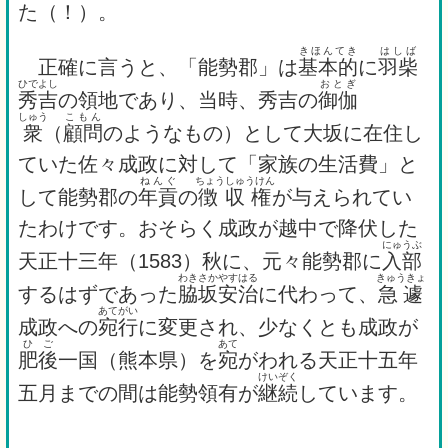
た（！）。
きほんてき
はしば
正確に言うと、「能勢郡」は
基本的
に
羽柴
ひで
よし
おとぎ
秀
吉
の領地であり、当時、秀吉の
御伽
しゅう
こもん
衆
（
顧問
のようなもの）として大坂に在住し
ていた佐々成政に対して「家族の生活費」と
ねんぐ
ちょうしゅうけん
して能勢郡の
年貢
の
徴収権
が与えられてい
たわけです。おそらく成政が越中で降伏した
にゅうぶ
天正十三年（1583）秋に、元々能勢郡に
入部
わきさかやす
はる
きゅうきょ
するはずであった
脇坂安
治
に代わって、
急遽
あて
がい
成政への
宛
行
に変更され、少なくとも成政が
ひ
ご
あて
肥
後
一国（熊本県）を
宛
がわれる天正十五年
けいぞく
五月までの間は能勢領有が
継続
しています。