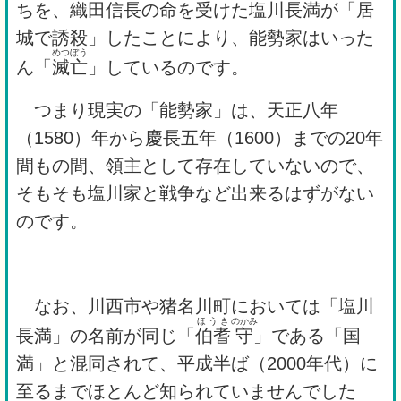
ちを、織田信長の命を受けた塩川長満が「居
城で誘殺」したことにより、能勢家はいった
めつぼう
ん「
滅亡
」しているのです。
つまり現実の「能勢家」は、天正八年
（1580）年から慶長五年（1600）までの20年
間もの間、領主として存在していないので、
そもそも塩川家と戦争など出来るはずがない
のです。
なお、川西市や猪名川町においては「塩川
ほうき
のかみ
長満」の名前が同じ「
伯耆
守
」である「国
満」と混同されて、平成半ば（2000年代）に
至るまでほとんど知られていませんでした