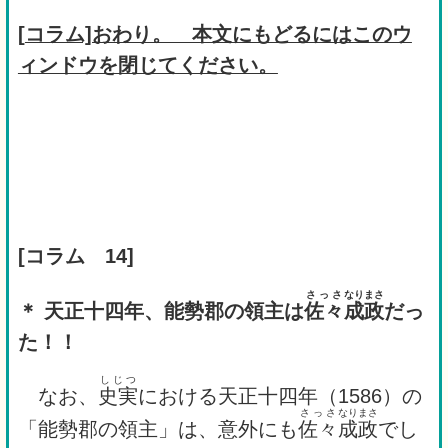
[
コラム]おわり。 本文にもどるにはこのウ
ィンドウを閉じてください。
[コラム 14]
さっさ
なり
まさ
＊ 天正十四年、能勢郡の領主は
佐々
成
政
だっ
た！！
しじつ
なお、
史実
における天正十四年（1586）の
さっさ
なり
まさ
「能勢郡の領主」は、意外にも
佐々
成
政
でし