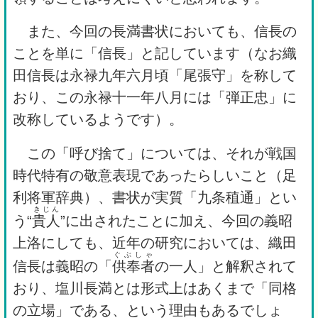
また、今回の長満書状においても、信長の
ことを単に「信長」と記しています（なお織
田信長は永禄九年六月頃「尾張守」を称して
おり、この永禄十一年八月には「弾正忠」に
改称しているようです）。
この「呼び捨て」については、それが戦国
時代特有の敬意表現であったらしいこと（足
利将軍辞典）、書状が実質「九条稙通」とい
きじん
う“
貴人
”に出されたことに加え、今回の義昭
上洛にしても、近年の研究においては、織田
ぐぶしゃ
信長は義昭の「
供奉者
の一人」と解釈されて
おり、塩川長満とは形式上はあくまで「同格
の立場」である、という理由もあるでしょ