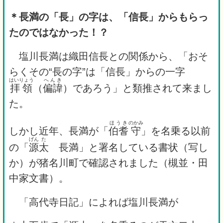
＊長満の「長」の字は、「信長」からもらっ
たのではなかった！？
塩川長満は織田信長との関係から、「おそ
らくその“長の字”は「信長」からの一字
はいりょう
へんき
拝領
（
偏諱
）であろう」と類推されて来まし
た。
ほうき
のかみ
しかし近年、長満が「
伯耆
守
」を名乗る以前
げん
た
の「
源
太
長満」と署名している書状（写し
か）が猪名川町で確認されました（槻並・田
中家文書）。
「高代寺日記」によれば塩川長満が