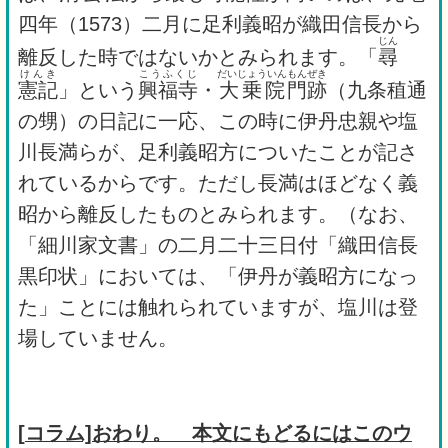
四年（1573）二月に足利義昭が織田信長から
じん
離反した時ではないかとみられます。「
尋
けんき
こうふくじ
だいじょういん
もんぜき
憲記
」という
興福寺
・
大乗院
門跡
（九条稙通
の甥）の日記に一応、この時に伊丹忠親や塩
川長満らが、足利義昭方についたことが記さ
れているからです。ただし長満はほどなく義
昭から離反したものとみられます。（なお、
「細川家文書」の二月二十三日付「織田信長
黒印状」においては、「伊丹が義昭方になっ
た」ことには触れられていますが、塩川は登
場していません。
[
コラム]おわり。 本文にもどるにはこのウ