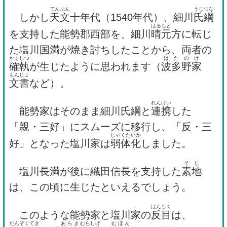
てんぶん
うじ
つな
しかし
天文
十年代（1540年代）、細川
氏
綱
はるもと
を支持した能勢郡西部を、細川
晴元
方に転じ
た塩川国満が焼き討ちしたことから、両者の
かくしつ
はたのけ
確執
が生じたように思われます（
波多野家
もんじょ
文書
など）。
れんけい
能勢家はそのまま細川氏綱と
連携
した
「親・三好」にスムーズに移行し、「反・三
じゃくたいか
好」となった塩川家は
弱体化
しました。
そじ
塩川長満が後に織田信長を支持した
素地
は、この頃に生じたといえるでしょう。
はんもく
このような能勢家と塩川家の
反目
は、
だんぞくてき
あらき
むらしげ
むほん