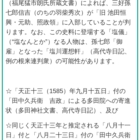
（福尾猛市朗氏所蔵文書）によれば、三好孫
七郎信吉（のちの羽柴秀次）が「旧 池田恒
興・元助、照政領」に入部していることが判
ります。なお、この史料に登場する「塩儀」
（“塩なんとか”）なる人物は、孫七郎「御
雇」となった「塩川運想軒」（高代寺日記、
例の根来連判衆）の可能性があります。
☆「天正十三（1585）年九月十五日」付の
「田中久兵衛 吉政」による多田院への寄進
状（多田神社文書、高代寺日記）、及び
☆同じく天正十三年と推定される「八月十一
日」付と「八月二十三日」付の「田中久兵衛