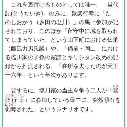
これを裏付けるものとしては唯一、「当代
記(とうだいき)」のみに、聚楽行幸に「たゝ
のしおかう（多田の塩川）」の馬上参加が記
されており、このほか「留守中に城を取られ
てしまっていた」という山下町における伝承
（藤巴力男氏談）や、「備前・岡山」におけ
る塩川家の子孫の家譜とキリシタン改めの記
録から推測される、「在所を去ったのが天正
十六年」という年次があります。
じゅ
要するに、塩川家の当主を争う二人が「
聚
らく
ぎょうこう
楽
行幸
」に参加している最中に、突然領有を
はくだつ
剝奪
された、というシナリオです。