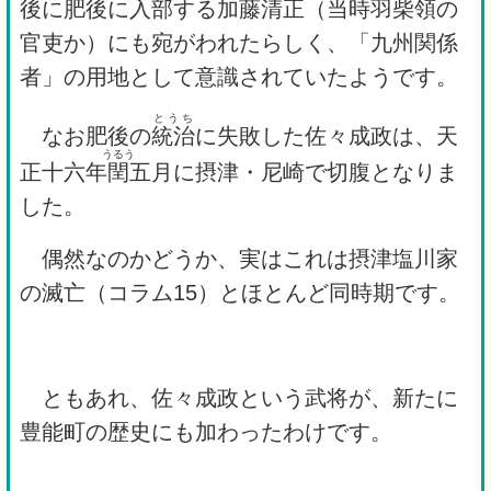
後に肥後に入部する
加藤
清
正
（当時羽柴領の
官吏か）にも宛がわれたらしく、「九州関係
者」の用地として意識されていたようです。
とうち
なお肥後の
統治
に失敗した佐々成政は、天
うるう
正十六年
閏
五月に摂津・尼崎で切腹となりま
した。
偶然なのかどうか、実はこれは摂津塩川家
の滅亡（コラム15）とほとんど同時期です。
ともあれ、佐々成政という武将が、新たに
豊能町の歴史にも加わったわけです。