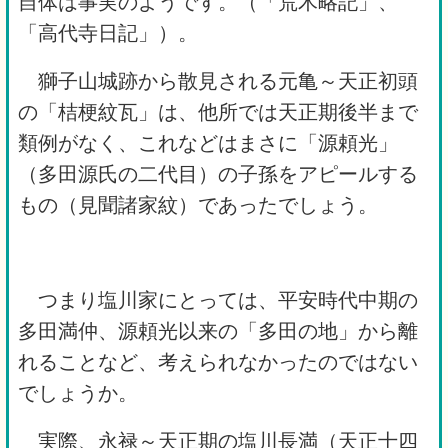
自体は事実のようです。（「荒木略記」、
「高代寺日記」）。
獅子山城跡から散見される元亀～天正初頭
の「桔梗紋瓦」は、他所では天正期後半まで
類例がなく、これなどはまさに「源頼光」
（多田源氏の二代目）の子孫をアピールする
もの（見聞諸家紋）であったでしょう。
つまり塩川家にとっては、平安時代中期の
多田満仲、源頼光以来の「多田の地」から離
れることなど、考えられなかったのではない
でしょうか。
実際、永禄～天正期の塩川長満（天正十四