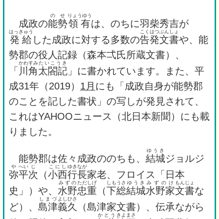
のせ
りょうゆう
成政の
能勢
領有
は、のちに羽柴秀吉が
はっきゅう
こくはつ
ぶんしょ
発給
した成政に対する多数の
告発
文書
や、能
勢郡の役人記録（森本弌氏所蔵文書）、
かわすみ
たいこうき
「
川角
太閤記
」に書かれています。また、平
成31年（2019）
1月
にも「成政自身が能勢郡
のことを記した書状」の写しが発見されて、
これはYAHOOニュース（北日本新聞）にも載
りました。
ゆうき
能勢郡は佐々成政ののちも、
結城
ジョルジ
や
へい
じ
こにし
ゆき
なが
弥
平
次
（
小西
行
長
家老、フロイス「日本
みずの
ただ
しげ
しもうさ
ゆうき
みずのけ
もんじょ
史」）や、
水野
忠
重
（
下総
結城
水野家
文書
な
しまづ
よし
ひさ
ど）、
島津
義
久
（島津家文書）、伝承ながら
かとう
きよ
まさ