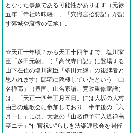
となった事象である可能性があります（元禄
五年「寺社吟味帳」、「穴織宮拾要記」が記
す落城や衰微の伝承）。
☆天正十年頃？から天正十四年まで、塩川家
臣「多田元朝」（「高代寺日記」に登場する
山下在住の塩川家臣「多田元継」の後継者と
思われます）邸宅に隠棲していたという「山
名禅高」（豊国、山名家譜、寛政重修家譜）
は、「天正十四年正月五日」には大坂の大村
由己の連歌会に参加しており、半年後の「六
月一日」には、大坂の「山名伊予守入道禅高
亭ニテ」“仕官祝い”らしき法楽連歌会を開催