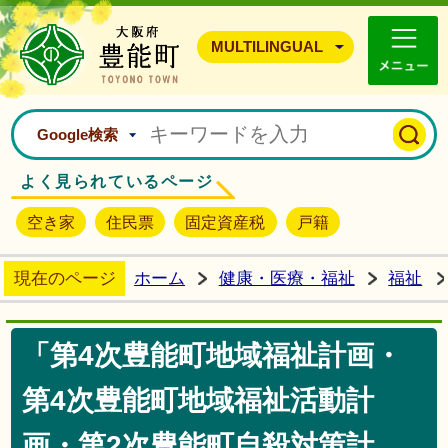
豊能町ホームページ
MULTILINGUAL
Google検索
よく見られているページ
空き家
住民票
固定資産税
戸籍
現在のページ
ホーム
健康・医療・福祉
福祉
「第4次豊能町地域福祉計画・
第4次豊能町地域福祉活動計
画・第2次豊能町自殺対策計