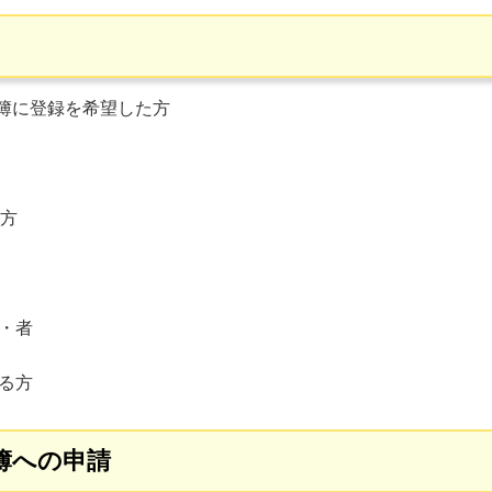
活見守り名簿に登録を希望した方
の方
・者
る方
簿への申請