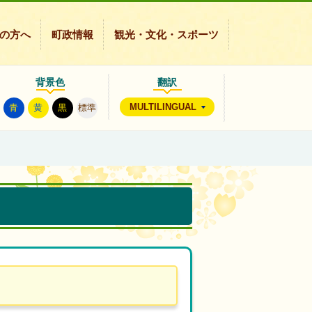
の方へ
町政情報
観光・文化・スポーツ
背景色
翻訳
MULTILINGUAL
青
黄
黒
標準