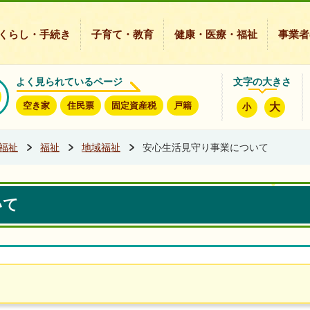
豊能町ホームページ
くらし・手続き
子育て・教育
健康・医療・福祉
事業者
よく見られているページ
文字の大きさ
空き家
住民票
固定資産税
戸籍
大
小
福祉
福祉
地域福祉
安心生活見守り事業について
いて