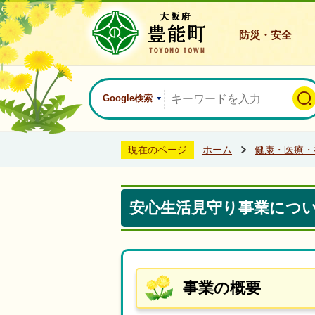
防災・安全
Google検索
現在のページ
ホーム
健康・医療・
安心生活見守り事業につ
事業の概要