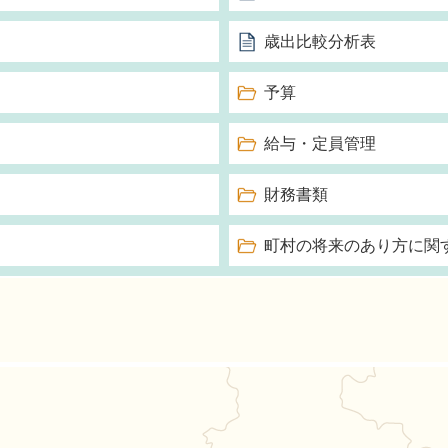
歳出比較分析表
予算
給与・定員管理
財務書類
町村の将来のあり方に関
能町