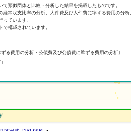
いて類似団体と比較・分析した結果を掲載したものです。
の経常収支比率の分析、人件費及び人件費に準ずる費用の分析
行っています。
ｰトで構成されています。
準ずる費用の分析・公債費及び公債費に準ずる費用の分析｣
｣
ド
DF形式／251.9KB]