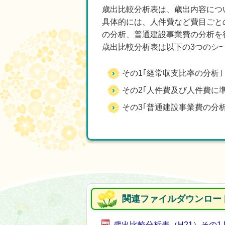
歳出比較分析表は、歳出内容につ
具体的には、人件費など費目ごと
の分析、普通建設事業費の分析を
歳出比較分析表は以下の3つのシ
その1｢経常収支比率の分析｣
その2｢人件費及び人件費に
その3｢普通建設事業費の分析
関連ファイルダウンロー
歳出比較分析表（H21）その1 [P