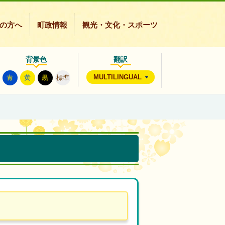
の方へ
町政情報
観光・文化・スポーツ
背景色
翻訳
MULTILINGUAL
青
黄
黒
標準