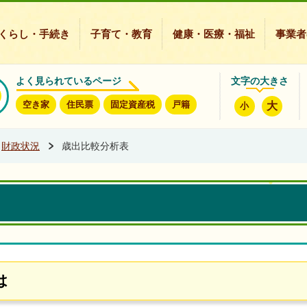
豊能町ホームページ
くらし・手続き
子育て・教育
健康・医療・福祉
事業者
よく見られているページ
文字の大きさ
空き家
住民票
固定資産税
戸籍
大
小
財政状況
歳出比較分析表
は