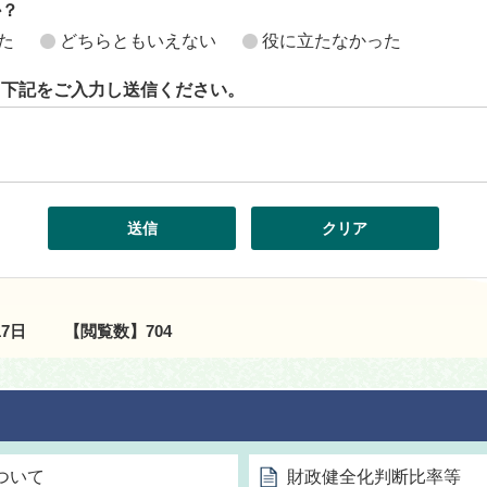
か？
た
どちらともいえない
役に立たなかった
ら下記をご入力し送信ください。
17日
【閲覧数】
704
ついて
財政健全化判断比率等